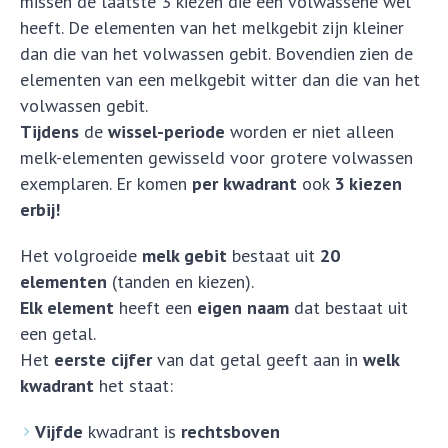
missen de laatste 3 kiezen die een volwassene wel
heeft. De elementen van het melkgebit zijn kleiner
dan die van het volwassen gebit. Bovendien zien de
elementen van een melkgebit witter dan die van het
volwassen gebit.
Tijdens
de
wissel-periode
worden er niet alleen
melk-elementen gewisseld voor grotere volwassen
exemplaren. Er komen
per kwadrant
ook
3 kiezen
erbij!
Het volgroeide
melk gebit
bestaat uit
20
elementen
(tanden en kiezen).
Elk element
heeft een
eigen naam
dat bestaat uit
een getal.
Het
eerste cijfer
van dat getal geeft aan in
welk
kwadrant
het staat:
Vijfde
kwadrant is
rechtsboven